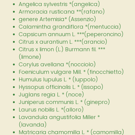
Angelica sylvestris *(angelica)
Armoracia rusticana **(rafano)
genere Artemisia* (Assenzio)
Calamintha grandiflora *(mentuccia)
Capsicum annuum L. ***(peperoncino)
Citrus x aurantium L. ***(arancio)
Citrus x limon (L.) Burmann fil. ***
(limone)
Corylus avellana *(nocciolo)
Foeniculum vulgare Mill. * (finocchietto)
Humulus lupulus L. * (luppolo)
Hyssopus officinalis L. * (issopo)
Juglans regia L. * (noce)
Juniperus communis L. * (ginepro)
Laurus nobilis L. *(alloro)
Lavandula angustifolia Miller *
(lavanda)
Matricaria chamomilla L. * (camomilla)